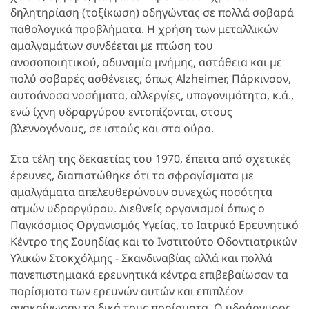
δηλητηρίαση (τοξίκωση) οδηγώντας σε πολλά σοβαρά
παθολογικά προβλήματα. Η χρήση των μεταλλικών
αμαλγαμάτων συνδέεται με πτώση του
ανοσοποιητικού, αδυναμία μνήμης, αστάθεια και με
πολύ σοβαρές ασθένειες, όπως Alzheimer, Πάρκινσον,
αυτοάνοσα νοσήματα, αλλεργίες, υπογονιμότητα, κ.ά.,
ενώ ίχνη υδραργύρου εντοπίζονται, στους
βλεννογόνους, σε ιστούς και στα ούρα.
Στα τέλη της δεκαετίας του 1970, έπειτα από σχετικές
έρευνες, διαπιστώθηκε ότι τα σφραγίσματα με
αμαλγάματα απελευθερώνουν συνεχώς ποσότητα
ατμών υδραργύρου. Διεθνείς οργανισμοί όπως ο
Παγκόσμιος Οργανισμός Υγείας, το Ιατρικό Ερευνητικό
Κέντρο της Σουηδίας και το Ινστιτούτο Οδοντιατρικών
Υλικών Στοκχόλμης - Σκανδιναβίας αλλά και πολλά
πανεπιστημιακά ερευνητικά κέντρα επιβεβαίωσαν τα
πορίσματα των ερευνών αυτών και επιπλέον
ανακοίνωσαν τα δικά τους πορίσματα. Ο υδράργυρος