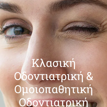
Κλασική
Οδοντιατρική &
Ομοιοπαθητική
Οδοντιατρική