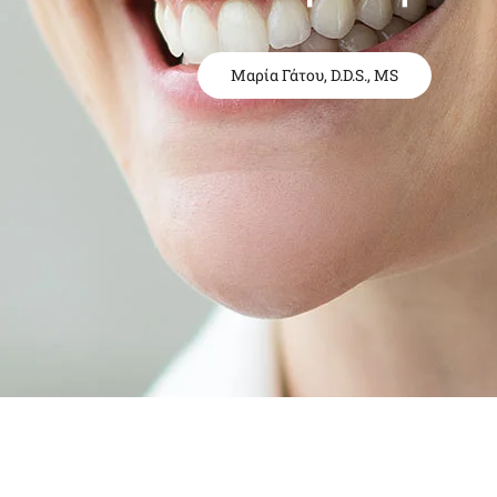
Μαρία Γάτου, D.D.S., MS